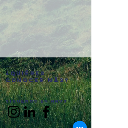
¿Quiéres
conocer más?
síguenos
en rrss