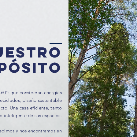
uestro
pósito
360°: que consideran energías
eciclados, diseño sustentable
cto. Una casa eficiente, tanto
 inteligente de sus espacios.
legimos y nos encontramos en