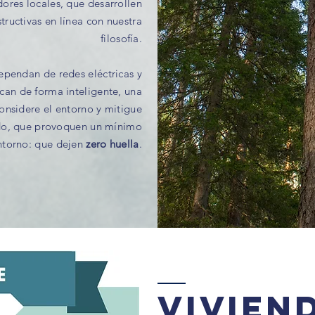
res locales, que desarrollen
tructivas en línea con nuestra
filosofía.
ependan de redes eléctricas y
zcan de forma inteligente, una
onsidere el entorno y mitigue
odo, que provoquen un mínimo
ntorno: que dejen
zero huella
.
vivien