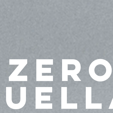
icio
Propósito
Viviendas Sustentables
Energías Limpias
zer
huell