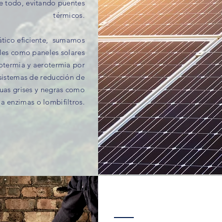
re todo, evitando puentes
térmicos.
ático eficiente, sumamos
les como paneles solares
eotermia y aerotermia por
istemas de reducción de
uas grises y negras como
 enzimas o lombifiltros.